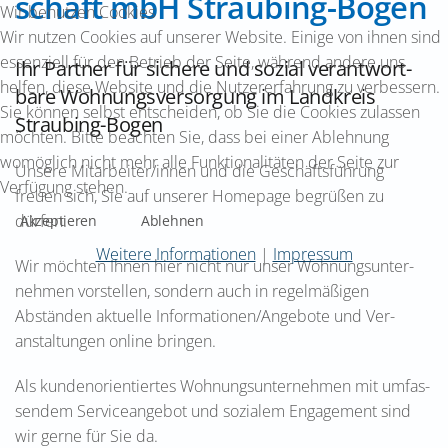
schaft mbH Straubing-​Bogen
Wir benutzen Cookies
Wir nutzen Cookies auf unserer Website. Einige von ihnen sind
essenziell für den Betrieb der Seite, während andere uns
Ihr Partner für sichere und sozial ver­ant­wort­
helfen, diese Website und die Nutzererfahrung zu verbessern.
bare Wohnungs­ver­sor­gung im Land­kreis
Sie können selbst entscheiden, ob Sie die Cookies zulassen
Straubing-​Bogen
möchten. Bitte beachten Sie, dass bei einer Ablehnung
womöglich nicht mehr alle Funktionalitäten der Seite zur
Unsere Mitarbeiter/innen und die Geschäfts­führung
Verfügung stehen.
freuen sich, Sie auf unserer Home­page begrüßen zu
dürfen.
Akzeptieren
Ablehnen
Weitere Informationen
|
Impressum
Wir möchten Ihnen hier nicht nur unser Woh­nungs­unter­
neh­men vor­stellen, son­dern auch in regelmäßigen
Abständen aktuelle Infor­ma­tio­nen/Angebote und Ver­
anstaltungen online bringen.
Als kundenorientiertes Wohnungsunterneh­men mit um­fas­
sendem Service­an­ge­bot und sozialem Engagement sind
wir gerne für Sie da.